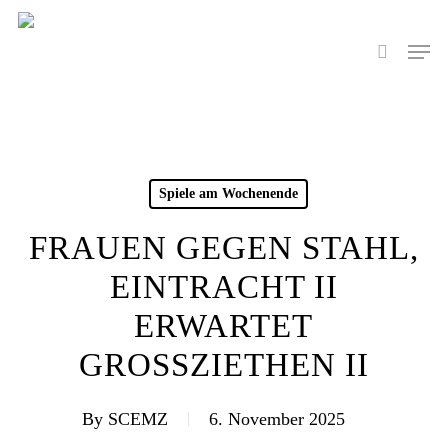
Skip
to
Men
search
main
content
Spiele am Wochenende
FRAUEN GEGEN STAHL,
EINTRACHT II
ERWARTET
GROSSZIETHEN II
By
SCEMZ
6. November 2025