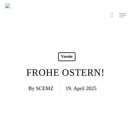
Skip
to
Men
search
main
content
Verein
FROHE OSTERN!
By
SCEMZ
19. April 2025