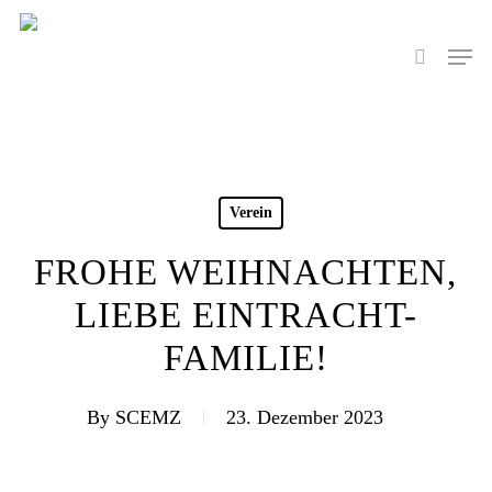
Skip
to
Men
search
main
content
Verein
FROHE WEIHNACHTEN,
LIEBE EINTRACHT-
FAMILIE!
By
SCEMZ
23. Dezember 2023