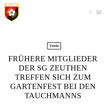
Skip
to
Men
search
main
content
Verein
FRÜHERE MITGLIEDER
DER SG ZEUTHEN
TREFFEN SICH ZUM
GARTENFEST BEI DEN
TAUCHMANNS