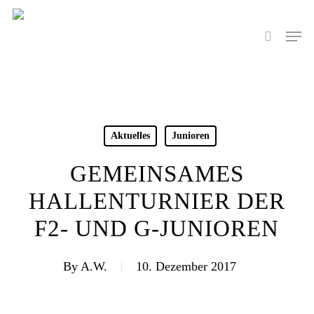
Skip
to
Men
search
main
content
Aktuelles
Junioren
GEMEINSAMES
HALLENTURNIER DER
F2- UND G-JUNIOREN
By
A.W.
10. Dezember 2017