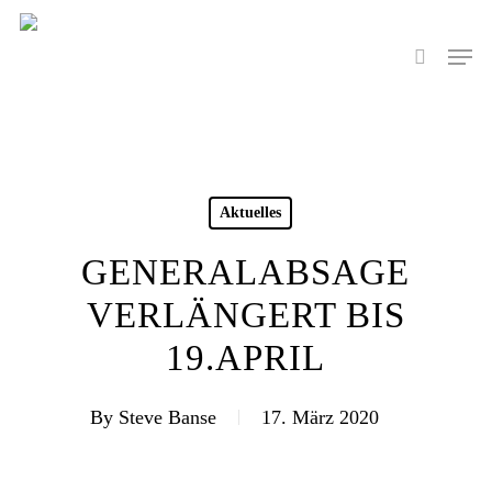
Skip
to
Men
search
main
content
Aktuelles
GENERALABSAGE
VERLÄNGERT BIS
19.APRIL
By
Steve Banse
17. März 2020