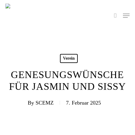
Skip
to
Men
search
main
content
Verein
GENESUNGSWÜNSCHE
FÜR JASMIN UND SISSY
By
SCEMZ
7. Februar 2025