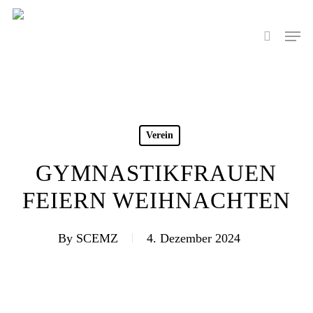
Skip
to
Men
search
main
content
Verein
GYMNASTIKFRAUEN
FEIERN WEIHNACHTEN
By
SCEMZ
4. Dezember 2024