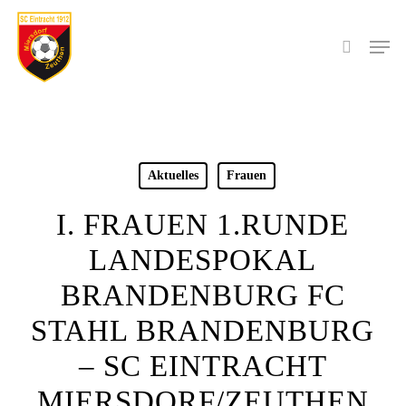
Skip
to
Men
search
main
content
Aktuelles
Frauen
I. FRAUEN 1.RUNDE
LANDESPOKAL
BRANDENBURG FC
STAHL BRANDENBURG
– SC EINTRACHT
MIERSDORF/ZEUTHEN