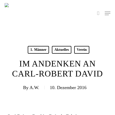
Skip
to
Men
search
main
content
1. Männer
Aktuelles
Verein
IM ANDENKEN AN
CARL-ROBERT DAVID
By
A.W.
10. Dezember 2016