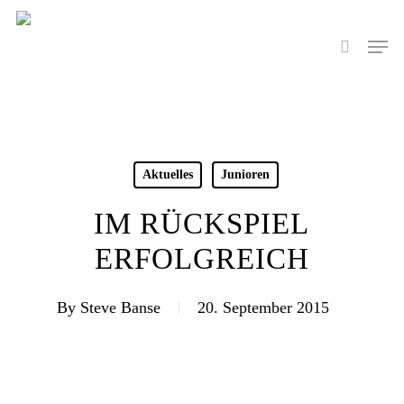
Skip
to
Men
search
main
content
Aktuelles
Junioren
IM RÜCKSPIEL
ERFOLGREICH
By
Steve Banse
20. September 2015