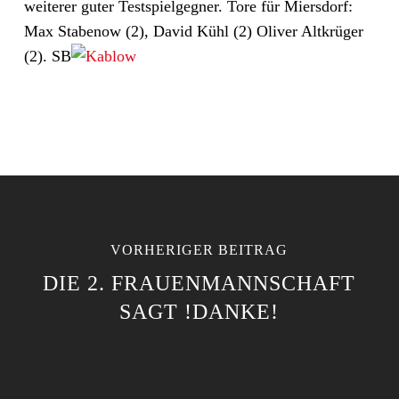
weiterer guter Testspielgegner. Tore für Miersdorf:
Max Stabenow (2), David Kühl (2) Oliver Altkrüger
(2). SB
VORHERIGER BEITRAG
DIE 2. FRAUENMANNSCHAFT
SAGT !DANKE!