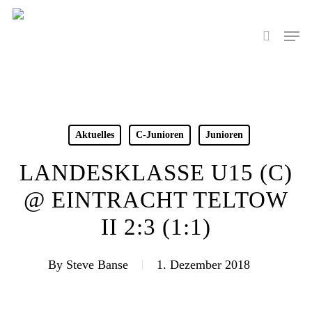
Skip
to
Men
search
main
content
Aktuelles
C-Junioren
Junioren
LANDESKLASSE U15 (C)
@ EINTRACHT TELTOW
II 2:3 (1:1)
By
Steve Banse
1. Dezember 2018