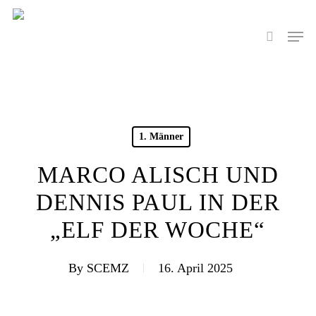
Skip
to
Men
search
main
content
1. Männer
MARCO ALISCH UND
DENNIS PAUL IN DER
„ELF DER WOCHE“
By
SCEMZ
16. April 2025