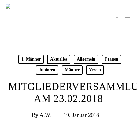
Skip
to
Men
search
main
content
1. Männer
Aktuelles
Allgemein
Frauen
Junioren
Männer
Verein
MITGLIEDERVERSAMML
AM 23.02.2018
By
A.W.
19. Januar 2018