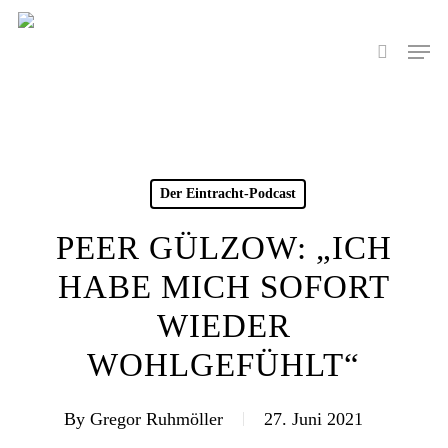
Skip
to
Men
search
main
content
Der Eintracht-Podcast
PEER GÜLZOW: „ICH
HABE MICH SOFORT
WIEDER
WOHLGEFÜHLT“
By
Gregor Ruhmöller
27. Juni 2021