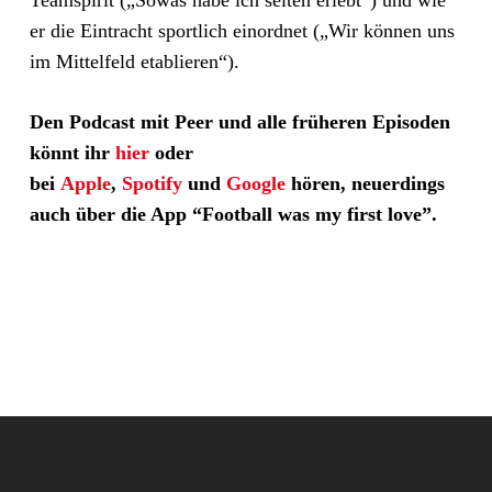
Teamspirit („Sowas habe ich selten erlebt“) und wie
er die Eintracht sportlich einordnet („Wir können uns
im Mittelfeld etablieren“).
Den Podcast mit Peer und alle früheren Episoden
könnt ihr
hier
oder
bei
Apple
,
Spotify
und
Google
hören, neuerdings
auch über die App “Football was my first love”.