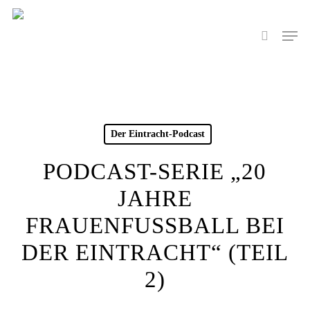
Skip
to
Men
search
main
content
Der Eintracht-Podcast
PODCAST-SERIE „20
JAHRE
FRAUENFUSSBALL BEI D
ER EINTRACHT“ (TEIL 2
)