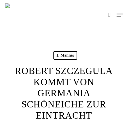
Skip
to
Men
search
main
content
1. Männer
ROBERT SZCZEGULA
KOMMT VON
GERMANIA
SCHÖNEICHE ZUR
EINTRACHT