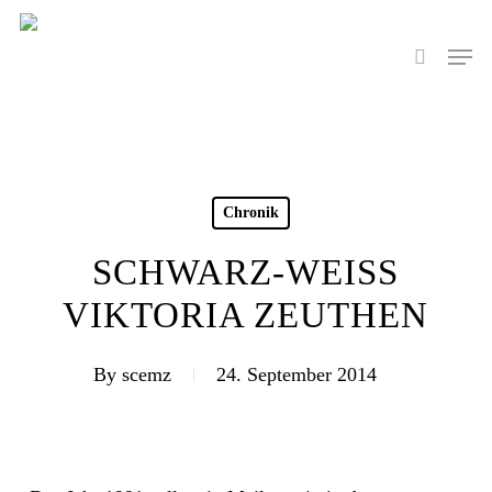
Skip
to
Men
search
main
content
Chronik
SCHWARZ-WEISS V
IKTORIA ZEUTHEN
By
scemz
24. September 2014