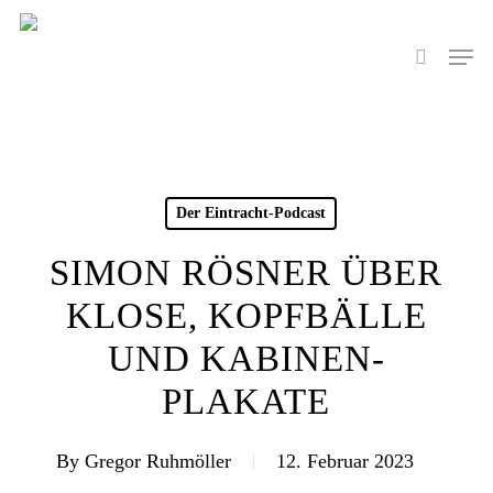
Skip
to
Men
search
main
content
Der Eintracht-Podcast
SIMON RÖSNER ÜBER
KLOSE, KOPFBÄLLE
UND KABINEN-
PLAKATE
By
Gregor Ruhmöller
12. Februar 2023