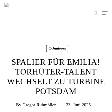
Skip
to
Men
search
main
content
C-Junioren
SPALIER FÜR EMILIA!
TORHÜTER-TALENT
WECHSELT ZU TURBINE
POTSDAM
By
Gregor Ruhmöller
23. Juni 2025