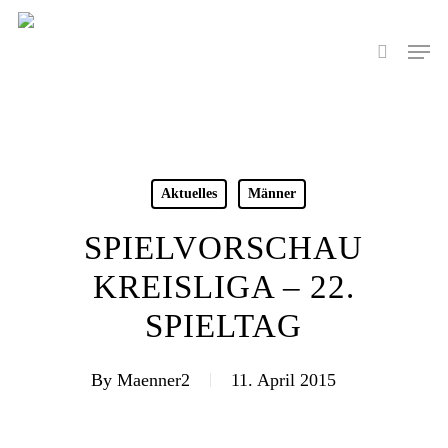
Skip
to
Men
search
main
content
Aktuelles
Männer
SPIELVORSCHAU
KREISLIGA – 22.
SPIELTAG
By
Maenner2
11. April 2015