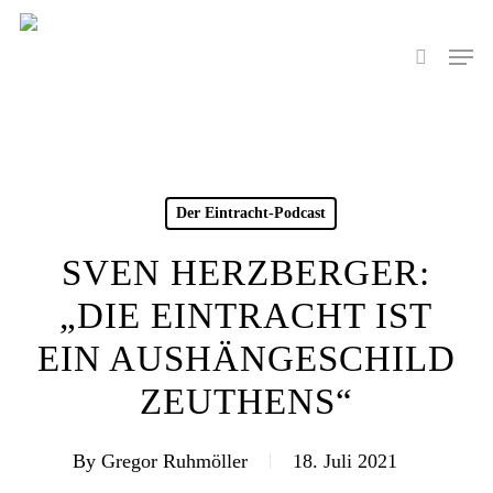
Skip
to
Men
search
main
content
Der Eintracht-Podcast
SVEN HERZBERGER:
„DIE EINTRACHT IST
EIN AUSHÄNGESCHILD
ZEUTHENS“
By
Gregor Ruhmöller
18. Juli 2021