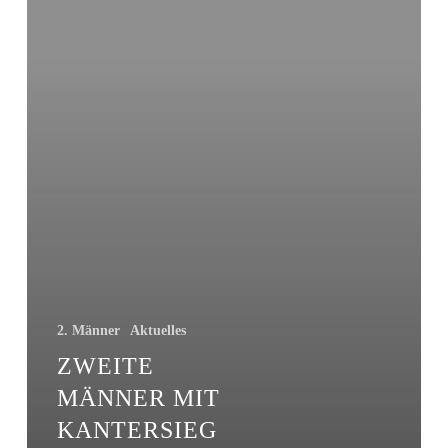
zurück
in
die
Erfolgsspur
2. Männer
Aktuelles
ZWEITE
MÄNNER MIT
KANTERSIEG