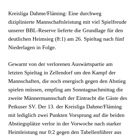
Kreisliga Dahme/Fläming: Eine durchweg
diziplinierte Mannschaftsleistung mit viel Spielfreude
unserer BBL-Reserve lieferte die Grundlage für den
deutlichen Heimsieg (8:1) am 26. Spieltag nach fünf
Niederlagen in Folge.
Gewarnt von der verlorenen Auswärtspartie am
letzten Spieltag in Zellendorf um den Kampf der
Mannschaften, die noch energisch gegen den Abstieg
spielen müssen, empfing am Sonntagnachmittag die
zweite Männermannschaft der Eintracht die Gäste des
Petkuser SV. Der 13. der Kreisliga Dahme/Fläming
mit lediglich zwei Punkten Vorsprung auf die beiden
Abstiegsplätze verlor in der Vorwoche nach starker
Heimleistung nur 0:2 gegen den Tabellenführer aus