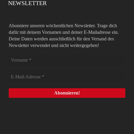
NEWSLETTER
Abonniere unseren wöchentlichen Newsletter. Trage dich
dafür mit deinem Vornamen und deiner E-Mailadresse ein.
Deine Daten werden ausschließlich für den Versand des
Newsletter verwendet und nicht weitergegeben!