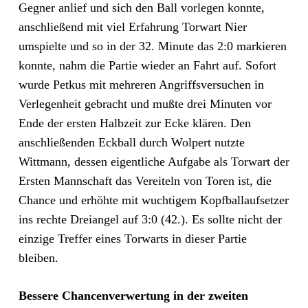
Gegner anlief und sich den Ball vorlegen konnte,
anschließend mit viel Erfahrung Torwart Nier
umspielte und so in der 32. Minute das 2:0 markieren
konnte, nahm die Partie wieder an Fahrt auf. Sofort
wurde Petkus mit mehreren Angriffsversuchen in
Verlegenheit gebracht und mußte drei Minuten vor
Ende der ersten Halbzeit zur Ecke klären. Den
anschließenden Eckball durch Wolpert nutzte
Wittmann, dessen eigentliche Aufgabe als Torwart der
Ersten Mannschaft das Vereiteln von Toren ist, die
Chance und erhöhte mit wuchtigem Kopfballaufsetzer
ins rechte Dreiangel auf 3:0 (42.). Es sollte nicht der
einzige Treffer eines Torwarts in dieser Partie
bleiben.
Bessere Chancenverwertung in der zweiten