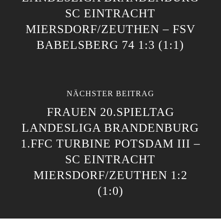
SC EINTRACHT
MIERSDORF/ZEUTHEN – FSV
BABELSBERG 74 1:3 (1:1)
NÄCHSTER BEITRAG
FRAUEN 20.SPIELTAG
LANDESLIGA BRANDENBURG
1.FFC TURBINE POTSDAM III –
SC EINTRACHT
MIERSDORF/ZEUTHEN 1:2
(1:0)