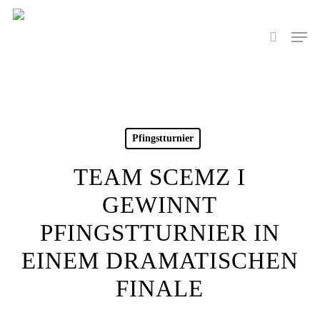
Skip
to
Men
search
main
content
Pfingstturnier
TEAM SCEMZ I
GEWINNT
PFINGSTTURNIER IN
EINEM DRAMATISCHEN
FINALE