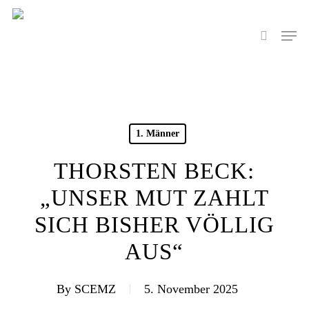
Skip
to
Men
search
main
content
1. Männer
THORSTEN BECK:
„UNSER MUT ZAHLT
SICH BISHER VÖLLIG
AUS“
By
SCEMZ
5. November 2025