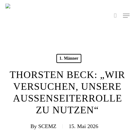
Skip
to
Men
search
main
content
1. Männer
THORSTEN BECK: „WIR
VERSUCHEN, UNSERE
AUSSENSEITERROLLE Z
U NUTZEN“
By
SCEMZ
15. Mai 2026