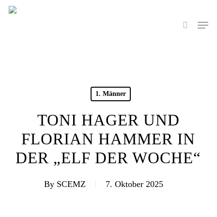
Skip
to
Men
search
main
content
1. Männer
TONI HAGER UND
FLORIAN HAMMER IN
DER „ELF DER WOCHE“
By
SCEMZ
7. Oktober 2025