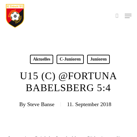
Skip
to
Men
search
main
content
Aktuelles
C-Junioren
Junioren
U15 (C) @FORTUNA
BABELSBERG 5:4
By
Steve Banse
11. September 2018