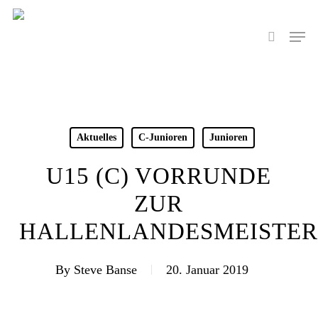
Skip
to
Men
search
main
content
Aktuelles
C-Junioren
Junioren
U15 (C) VORRUNDE
ZUR
HALLENLANDESMEISTER
By
Steve Banse
20. Januar 2019