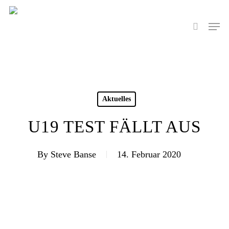
Skip
to
Men
search
main
content
Aktuelles
U19 TEST FÄLLT AUS
By
Steve Banse
14. Februar 2020