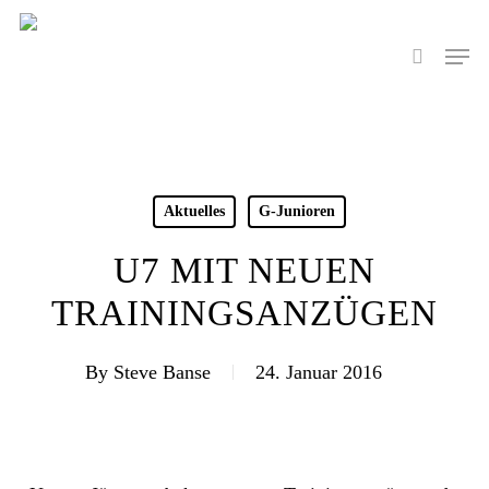
Skip
to
Men
search
main
content
Aktuelles
G-Junioren
U7 MIT NEUEN
TRAININGSANZÜGEN
By
Steve Banse
24. Januar 2016