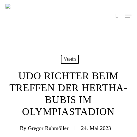
Skip
to
Men
search
main
content
Verein
UDO RICHTER BEIM
TREFFEN DER HERTHA-
BUBIS IM
OLYMPIASTADION
By
Gregor Ruhmöller
24. Mai 2023