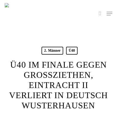
Skip
to
Men
search
main
content
2. Männer
Ü40
Ü40 IM FINALE GEGEN
GROSSZIETHEN, E
INTRACHT II V
ERLIERT IN DEUTSCH W
USTERHAUSEN