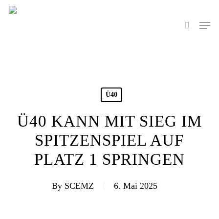
Skip
to
Men
search
main
content
Ü40
Ü40 KANN MIT SIEG IM
SPITZENSPIEL AUF
PLATZ 1 SPRINGEN
By
SCEMZ
6. Mai 2025