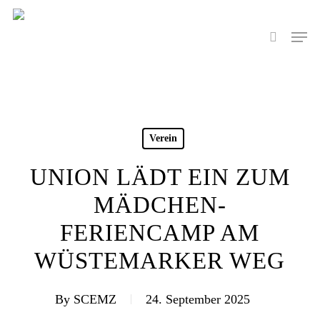
Skip
to
Men
search
main
content
Verein
UNION LÄDT EIN ZUM
MÄDCHEN-
FERIENCAMP AM
WÜSTEMARKER WEG
By
SCEMZ
24. September 2025