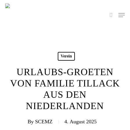
Skip
to
Men
search
main
content
Verein
URLAUBS-GROETEN
VON FAMILIE TILLACK
AUS DEN
NIEDERLANDEN
By
SCEMZ
4. August 2025