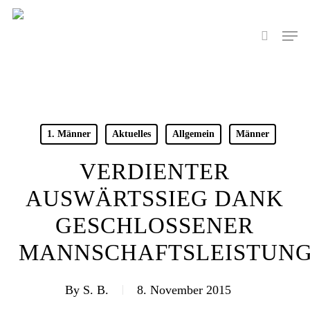
Skip
to
Men
search
main
content
1. Männer
Aktuelles
Allgemein
Männer
VERDIENTER
AUSWÄRTSSIEG DANK
GESCHLOSSENER
MANNSCHAFTSLEISTUN
By
S. B.
8. November 2015