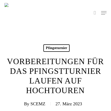
Skip
to
Men
search
main
content
Pfingstturnier
VORBEREITUNGEN FÜR
DAS PFINGSTTURNIER
LAUFEN AUF
HOCHTOUREN
By
SCEMZ
27. März 2023