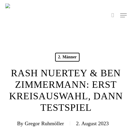
Skip
to
Men
search
main
content
2. Männer
RASH NUERTEY & BEN
ZIMMERMANN: ERST
KREISAUSWAHL, DANN
TESTSPIEL
By
Gregor Ruhmöller
2. August 2023