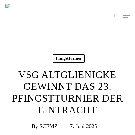
Skip
to
Men
search
main
content
Pfingstturnier
VSG ALTGLIENICKE
GEWINNT DAS 23.
PFINGSTTURNIER DER
EINTRACHT
By
SCEMZ
7. Juni 2025