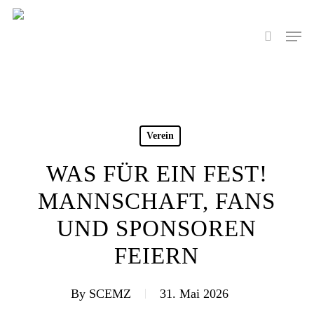
Skip
to
Men
search
main
content
Verein
WAS FÜR EIN FEST!
MANNSCHAFT, FANS
UND SPONSOREN
FEIERN
By
SCEMZ
31. Mai 2026