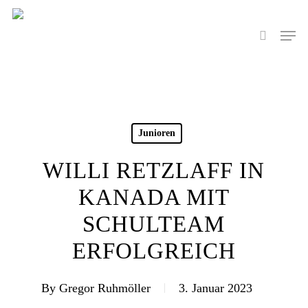
Skip
to
Men
search
main
content
Junioren
WILLI RETZLAFF IN
KANADA MIT
SCHULTEAM
ERFOLGREICH
By
Gregor Ruhmöller
3. Januar 2023