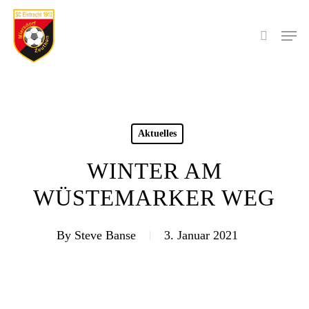
Skip
to
Men
search
main
content
Aktuelles
WINTER AM
WÜSTEMARKER WEG
By
Steve Banse
3. Januar 2021