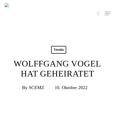
Skip
to
Men
search
main
content
Verein
WOLFFGANG VOGEL
HAT GEHEIRATET
By
SCEMZ
10. Oktober 2022