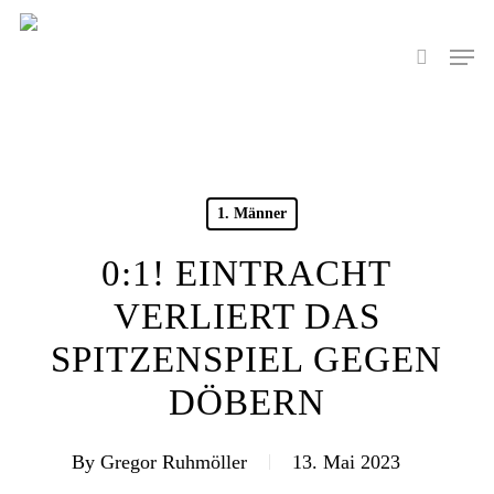
Skip
to
Men
search
main
content
1. Männer
0:1! EINTRACHT
VERLIERT DAS
SPITZENSPIEL GEGEN
DÖBERN
By
Gregor Ruhmöller
13. Mai 2023