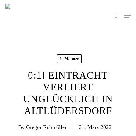
Skip
to
Men
search
main
content
1. Männer
0:1! EINTRACHT
VERLIERT
UNGLÜCKLICH IN
ALTLÜDERSDORF
By
Gregor Ruhmöller
31. März 2022