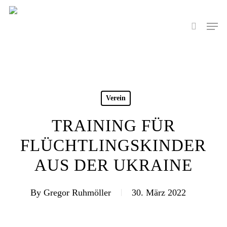
Skip
to
Men
search
main
content
Verein
TRAINING FÜR
FLÜCHTLINGSKINDER
AUS DER UKRAINE
By
Gregor Ruhmöller
30. März 2022