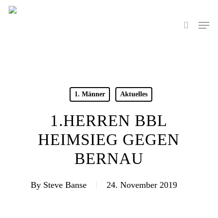
Skip
to
Men
search
main
content
1. Männer
Aktuelles
1.HERREN BBL
HEIMSIEG GEGEN
BERNAU
By
Steve Banse
24. November 2019