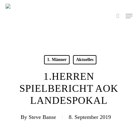
Skip
to
Men
search
main
content
1. Männer
Aktuelles
1.HERREN
SPIELBERICHT AOK
LANDESPOKAL
By
Steve Banse
8. September 2019